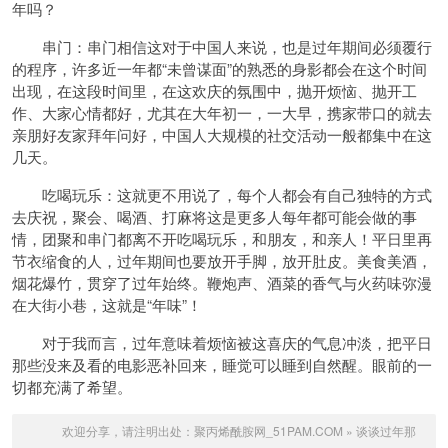
年吗？
串门：串门相信这对于中国人来说，也是过年期间必须覆行
的程序，许多近一年都“未曾谋面”的熟悉的身影都会在这个时间
出现，在这段时间里，在这欢庆的氛围中，抛开烦恼、抛开工
作、大家心情都好，尤其在大年初一，一大早，携家带口的就去
亲朋好友家拜年问好，中国人大规模的社交活动一般都集中在这
几天。
吃喝玩乐：这就更不用说了，每个人都会有自己独特的方式
去庆祝，聚会、喝酒、打麻将这是更多人每年都可能会做的事
情，团聚和串门都离不开吃喝玩乐，和朋友，和亲人！平日里再
节衣缩食的人，过年期间也要放开手脚，放开肚皮。美食美酒，
烟花爆竹，贯穿了过年始终。鞭炮声、酒菜的香气与火药味弥漫
在大街小巷，这就是“年味”！
对于我而言，过年意味着烦恼被这喜庆的气息冲淡，把平日
那些没来及看的电影恶补回来，睡觉可以睡到自然醒。眼前的一
切都充满了希望。
欢迎分享，请注明出处：
聚丙烯酰胺网_51PAM.COM
»
谈谈过年那