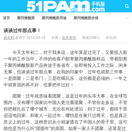
首页
聚丙烯酰胺
聚丙烯酰胺用途
聚丙烯酰胺价格
聚丙烯酰胺厂家
聚丙烯酰胺知识
聚丙烯酰胺国家标准
谈谈过年那点事！
易买料
发布于 2010-02-15
分类：
业界资讯
阅读(2981)
评论(0)
业界资讯
问答社区
今天大年初二，对于我来说，这年算是过完了，又要投入新
一年的工作当中，不停的给客户邮寄聚丙烯酰胺样品，带着阳离
子聚丙烯酰胺新产品奔波于各省市，在即将投入工作之际，闲来
无事，也谈谈过年那点事，在我的印象中，过年也就那三件事：
一是团聚；二是串门；三是吃喝玩乐，这些都是必须的，一年之
中就算混的再不好，也要把年过好！
团聚：过年就意味着团聚，这是过年的头等大事，在全球范
围内，没有哪个国家比中国人更注重团聚，不管你走多远，不管
你把根扎在了哪个城市，无论在何处漂泊，到了过年，都得千里
迢迢地回家，和家人一起过年，哪怕是在家只过两天，也是真正
意义上的过年。这种意识从小就渗透在了中国人的骨子里。这可
能也是为什么叫“团圆年”的原因。如果一家人不团聚，还算是过