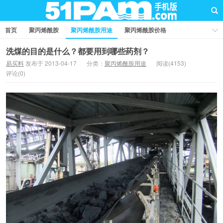
首页
聚丙烯酰胺
聚丙烯酰胺用途
聚丙烯酰胺价格
聚丙烯酰胺厂家
聚丙烯酰胺知识
聚丙烯酰胺国家标准
洗煤的目的是什么？都要用到哪些药剂？
易买料
发布于 2013-04-17
分类：
聚丙烯酰胺用途
阅读(4153)
业界资讯
问答社区
评论(0)