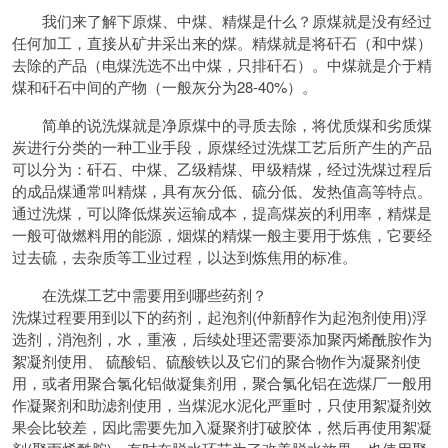
我们来了解下原煤、中煤、精煤是什么？原煤就是没有经过
任何加工，直接从矿井采出来的煤。精煤就是将矸石（和中煤）
去除的产品（电煤洗选不出中煤，只排矸石）。中煤就是介于精
煤和矸石中间的产物（一般灰分为28-40%）。
简单的说洗煤就是净原煤中的寻质去除，将优质煤和劣质煤
炭进行分类的一种工业手段，原煤经过洗煤工艺后所产生的产品
可以分为：矸石、中煤、乙级精煤、甲级精煤，经过洗煤过程后
的成品煤通常叫精煤，具有灰分低、硫分低、发热值高等特点。
通过洗煤，可以降低煤炭运输成本，提高煤炭的利用率，精煤是
一般可做燃料用的能源，烟煤的精煤一般主要用于炼焦，它要经
过去硫，去杂质等工业过程，以达到炼焦用的标准。
在洗煤工艺中需要用到哪些药剂？
洗煤过程要用到以下的药剂，起泡剂(仲新醇作为起泡剂使用)浮
选剂，消泡剂，水，重液，后续处理还需要添加聚丙烯酰胺作为
絮凝剂使用、 硫酸铝、硫酸铁以及它们的聚合物作为凝聚剂使
用，或者用聚合氯化铝做凝集剂用，聚合氯化铝在选煤厂一般用
作凝聚剂和助滤剂使用，当煤泥水泥化严重时，只使用絮凝剂效
果会比较差，因此需要先加入凝聚剂打破胶体，然后再使用絮凝