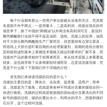
每个行业都有那么一些用户单位较被从业者所关注，究其根
本原因不外乎两点：一是用量大，二是高利润，然面在现在的市
场竞争下，除了中国的“两桶油”以外再没有高利润可言，面说到
聚丙烯酰胺行业就不得不提及油田、选纸、洗煤上的应用，油田
对于大部分聚丙烯酰胺生产厂家而言，供货显得有点望尘莫及，
而造纸上大部分是盯着后期的水处理絮凝剂，前期的造纸分散剂
及助留助滤剂基本上掌握技术规格又能达到要求的厂家不多，而
洗煤对产品的要求相对于前两者而言，单从技术层面上来看要低
得多。这也就导致了众多商家纷经涌而至，总是说洗煤洗煤，究
竟是干什么呢？下面我们作个详细的介绍：
首先我们来谈谈洗煤的目的是什么？
冼煤的主要目的是：降灰分、去杂质、提质量、适用户，简单
说，洗煤是为了炼焦，也就是将各种不同成分含量的煤组合到一
块进行炼焦。洗煤的过程就是根据煤的原始成分含量洗出的不同
标号的煤的过程，煤的比重比水小，利用水的浮力，把煤和煤矸
石分开，这个过程叫洗煤。