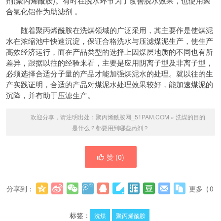
剂(聚丙烯酰胺)。有时在脱水环节为了改善脱水效果，也使用聚
合氯化铝作为助滤剂 。
随着聚丙烯酰胺在洗煤领域的广泛采用，其主要作是使煤泥
水在浓缩池中快速沉淀，保证合格洗水与压滤煤泥生产，使生产
高效经济运行，而在产品类型的选择上因煤层地质的不同也有所
差异，跟据以往的经验来看，主要是应用阴离子型及非离子型，
必须选择合适分子量的产品才能加强煤泥水的处理。就以往的生
产实践证明，合适的产品对煤泥水处理效果较好，能加速煤泥的
沉降，并有助于压滤生产。
欢迎分享，请注明出处：
聚丙烯酰胺网_51PAM.COM
»
洗煤的目的
是什么？都要用到哪些药剂？
赞 (
0
)
分享到：
更多
(
0
)
标签：
洗煤
聚丙烯酰胺