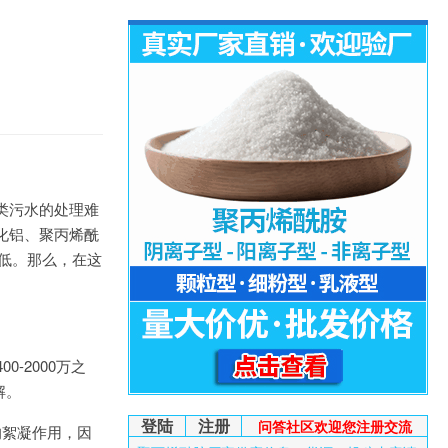
类污水的处理难
化铝、聚丙烯酰
减低。那么，在这
-2000万之
解。
登陆
注册
问答社区欢迎您注册交流
的絮凝作用，因