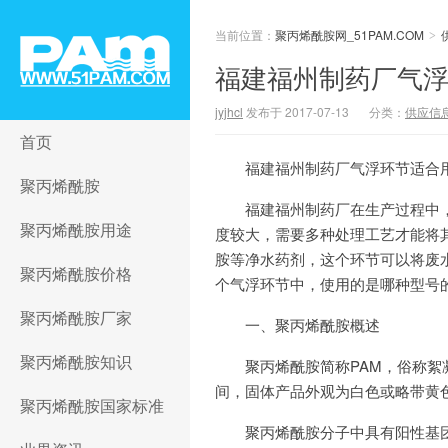
当前位置：
聚丙烯酰胺网_51PAM.COM
>
福建福州制药厂气
jyjhcl
发布于 2017-07-13
分类：
供应信
聚丙烯酰胺网_51PAM.COM
首页
福建福州制药厂气浮环节适合
聚丙烯酰胺
福建福州制药厂在生产过程中
聚丙烯酰胺用途
度较大，需要多种处理工艺才能将
胺等净水药剂，这个环节可以将废水
聚丙烯酰胺价格
个气浮环节中，使用的是哪种型号
聚丙烯酰胺厂家
一、聚丙烯酰胺概述
聚丙烯酰胺知识
聚丙烯酰胺简称PAM，俗称絮凝
间，固体产品外观为白色或略带黄
聚丙烯酰胺国家标准
聚丙烯酰胺分子中具有阳性基团