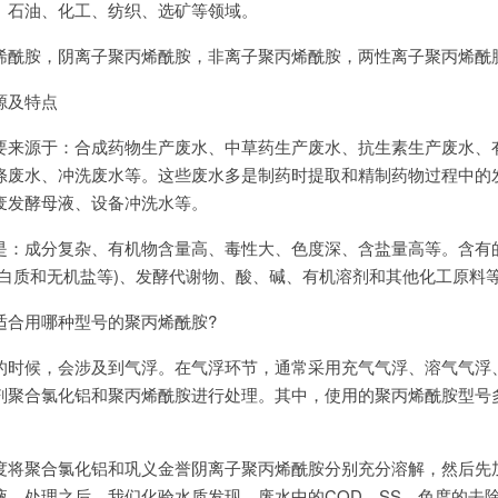
、石油、化工、纺织、选矿等领域。
烯酰胺，阴离子聚丙烯酰胺，非离子聚丙烯酰胺，两性离子聚丙烯酰
源及特点
要来源于：合成药物生产废水、中草药生产废水、抗生素生产废水、
涤废水、冲洗废水等。这些废水多是制药时提取和精制药物过程中的
废发酵母液、设备冲洗水等。
是：成分复杂、有机物含量高、毒性大、色度深、含盐量高等。含有
蛋白质和无机盐等)、发酵代谢物、酸、碱、有机溶剂和其他化工原料
适合用哪种型号的聚丙烯酰胺?
的时候，会涉及到气浮。在气浮环节，通常采用充气气浮、溶气气浮
剂聚合氯化铝和聚丙烯酰胺进行处理。其中，使用的聚丙烯酰胺型号
度将聚合氯化铝和巩义金誉阴离子聚丙烯酰胺分别充分溶解，然后先
液，处理之后，我们化验水质发现，废水中的COD、SS、色度的去