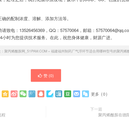
正确的配制浓度、溶解、添加方法等。
：13526456369，QQ：57570064，邮箱：57570064@qq
24小时为您提供技术服务。在此，祝您身体健康，财源广进。
处：
聚丙烯酰胺网_51PAM.COM
»
福建福州制药厂气浮环节适合用哪种型号的聚丙烯
赞 (
0
)
：
更多
(
0
)
下一篇
流程
聚丙烯酰胺在德