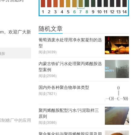
随机文章
.com。欢迎广大新
葡萄酒废水处理用净水絮凝剂的选
型
阅读(3039)
酰胺
内蒙古铁矿污水处理聚丙烯酰胺选
型案例
阅读(2596)
国内外各种聚合物单体类型
阅读(7821)
聚丙烯酰胺配型污水/污泥取样三
原则
阳制糖厂中的应用
阅读(3086)
聚合氯化铝与聚丙烯酰胺应用及用