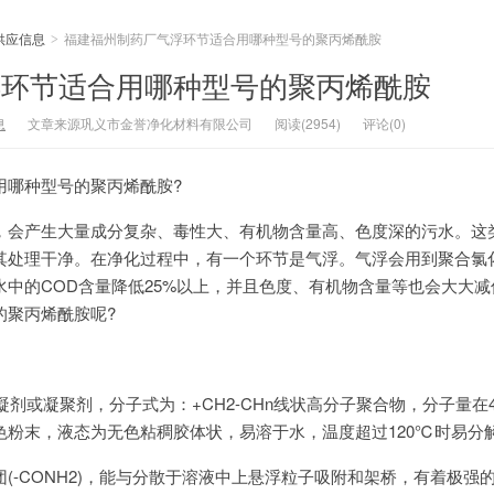
供应信息
福建福州制药厂气浮环节适合用哪种型号的聚丙烯酰胺
>
浮环节适合用哪种型号的聚丙烯酰胺
息
文章来源巩义市金誉净化材料有限公司
阅读(2954)
评论(0)
用哪种型号的聚丙烯酰胺?
，会产生大量成分复杂、毒性大、有机物含量高、色度深的污水。这
其处理干净。在净化过程中，有一个环节是气浮。气浮会用到聚合氯
中的COD含量降低25%以上，并且色度、有机物含量等也会大大
的聚丙烯酰胺呢?
剂或凝聚剂，分子式为：+CH2-CHn线状高分子聚合物，分子量在400
色粉末，液态为无色粘稠胶体状，易溶于水，温度超过120℃时易分
(-CONH2)，能与分散于溶液中上悬浮粒子吸附和架桥，有着极强