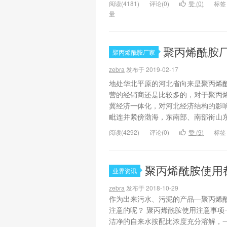
阅读(4181)
评论(0)
赞 (
0
)
标签
量
聚丙烯酰胺
聚丙烯酰胺厂家
zebra
发布于 2019-02-17
地处华北平原的河北省向来是聚丙烯
营的经销商还是比较多的，对于聚丙
冀经济一体化，对河北经济结构的影
毗连并紧傍渤海，东南部、南部衔山东、
阅读(4292)
评论(0)
赞 (
9
)
标签
聚丙烯酰胺使用
业界资讯
zebra
发布于 2018-10-29
作为出来污水、污泥的产品—聚丙烯
注意的呢？ 聚丙烯酰胺使用注意事项
洁净的自来水按配比浓度充分溶解，一般