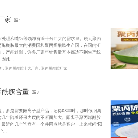
厂家
1
水处理和造纸等领域有着十分巨大的需求量。说到聚丙
丙烯酰胺最大的消费国和聚丙烯酰胺生产国，在国内汇
前，产能过剩，许多厂家年销售量基本都达不到生产线
此...
签：
聚丙烯酰胺十大厂家
/
聚丙烯酰胺厂家
烯酰胺含量
3
盘，多是需要阳离子型产品，记得08年时，那时候阳离
这几年随着环保力度的不断面加大。阳离子聚丙烯酰胺
。最近的几个询盘有一个共同点就是客户一上来就问“阳
..