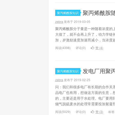
聚丙烯酰胺
聚丙烯酰胺知识
zebra
发布于 2019-03-05
聚丙烯酰胺分子量是一种随着浓度的上
大值了，就不会再上升了，动力学链
加，岁激励速度加速而减小，当浓度超
阅读(4398)
评论(0)
赞 (
4
)
发电厂用聚
聚丙烯酰胺知识
zebra
发布于 2019-02-25
问：我们和很多电厂有长期的合作关
品电厂也有用，想做这方面的生意，
的，主要还是用于水处理。电厂要用
烟气脱硫废水的处理常需要投加絮凝剂产
阅读(5029)
评论(0)
赞 (
3
)
标签