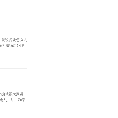
，就说说要怎么去
作为织物后处理
小编就跟大家讲
稳定剂。钻井和采