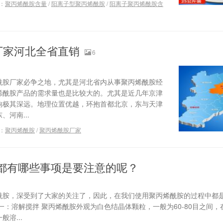
：
聚丙烯酰胺含量
/
阳离子型聚丙烯酰胺
/
阳离子聚丙烯酰胺含
厂家河北全省直销
6
酰胺厂家必争之地，尤其是河北省内从事聚丙烯酰胺经
烯酰胺产品的需求量也是比较大的。尤其是近几年京津
响极其深远。地理位置优越，环抱首都北京，东与天津
河南...
：
聚丙烯酰胺
/
聚丙烯酰胺厂家
都有哪些事项是要注意的呢？
酰胺，深受到了大家的关注了，因此，在我们使用聚丙烯酰胺的过程中都
一：溶解搅拌 聚丙烯酰胺外观为白色结晶体颗粒，一般为60-80目之间
溶...