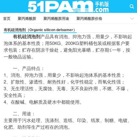
首页
聚丙烯酰胺
聚丙烯酰胺用途
聚丙烯酰胺价格
聚丙烯酰胺厂家
聚丙烯酰胺知识
聚丙烯酰胺国家标准
有机硅消泡剂（Organic silicon defoamer）
有机硅消泡剂
产品具有消泡、抑泡力强，用量少，不影响起
业界资讯
问答社区
泡体系的基本性质；用50KG、200KG塑料桶包装或根据客户要
求包装；贮存在阴凉干燥处，避免阳光暴晒，贮存期≤一年，按
一般物品运输。
一、产品特点：
1、消泡、抑泡力强，用量少，不影响起泡体系的基本性质；
2、扩散性、渗透性、耐热性好，化学性稳定，而氧化性强；
3、无生理活性，无腐蚀、无毒、无不良副作用，不燃、不爆，
安全性高；
4、在酸碱、电解质及硬水中都能使用。
二、用途：
主要用于污水处理、洗涤剂、造纸、印染、纸浆、制糖、电镀、
化肥、助剂等生产过程在的消泡。