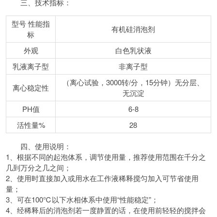
三、技术指标：
型号 性能指
有机硅消泡剂
标
外观
白色乳状液
乳液离子型
非离子型
（离心试验，3000转/分，15分钟）无分层、
离心稳定性
无沉淀
PH值
6-8
活性量%
28
四、使用说明：
1、根据不同的起泡体系，调节使用量，推荐使用范围在千分之
几到万分之几之间；
2、使用时直接加入或用水在工作液稀释搅匀加入可节省使用
量；
3、可在100℃以下水相体系中使用“性能稳定”；
4、经稀释后的消泡剂若一度静置的话，在使用前轻轻的搅拌会