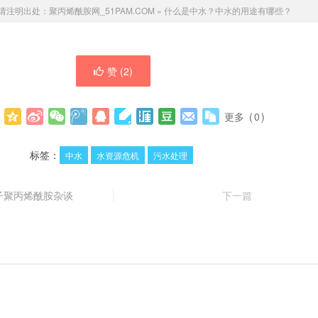
请注明出处：
聚丙烯酰胺网_51PAM.COM
»
什么是中水？中水的用途有哪些？
赞 (
2
)
：
更多
(
0
)
标签：
中水
水资源危机
污水处理
子聚丙烯酰胺杂谈
下一篇
？