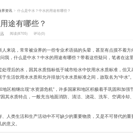
业界资讯
什么是中水？中水的用途有哪些？
>
的用途有哪些？
资讯
阅读(8705)
评论(0)
新人来说，常常被业界的一些专业术语搞的头晕，甚至有点摸不着方
友问我，什么是中水？中水的用途有哪些？带着这些疑问，笔者在这
过处理后的水，因其水质指标低于城市给水中饮用水水质标准，但又
居于生活饮用水水质和允许排放污水水质标准之间，故取名为“中水”
和地区相继出现“水资源危机”，许多国家和地区积极着手巩固和加强
水”因其水质特点，一般充当地面消防、清洁、浇花、洗车、空调冷却
存、人类生活和生产活动中不可缺少的重要物质，又是不可替代的重
凡的意义。