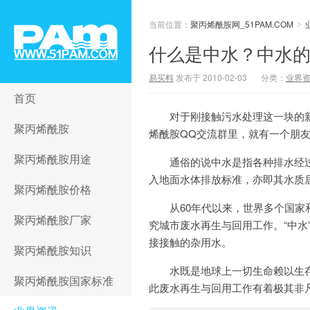
当前位置：
聚丙烯酰胺网_51PAM.COM
>
什么是中水？中水
易买料
发布于 2010-02-03
分类：
业界
聚丙烯酰胺网_51PAM.COM
首页
对于刚接触污水处理这一块的
聚丙烯酰胺
烯酰胺QQ交流群里，就有一个朋
聚丙烯酰胺用途
通俗的说中水是指各种排水经
入地面水体排放标准，亦即其水质
聚丙烯酰胺价格
从60年代以来，世界多个国家
聚丙烯酰胺厂家
究城市废水再生与回用工作。“中
接接触的杂用水。
聚丙烯酰胺知识
水既是地球上一切生命赖以生
聚丙烯酰胺国家标准
此废水再生与回用工作有着极其非