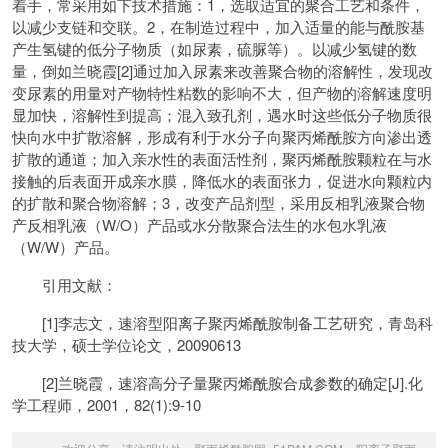
着手，常采用如下技术措施：1，选取适宜的聚合工艺和条件，
以减少支链和交联。2，在制造过程中，加入适量的能与酰胺基
产生氢键的低分子物质（如尿素，硫脲等）。以减少氢键的数
量，倒如兰晓霞[2]通过加入尿素来改善聚合物的溶解性，发现改
变尿素的用量对产物特性粘数的影响不大，但产物的溶解速度明
显加快，溶解性到提高；混入致孔剂，遇水时这些低分子物质很
快向水中扩散溶解，形成有利于水分子向聚丙烯酰胺方向渗出透
扩散的通道；加入亲水性的表面活性剂，聚丙烯酰胺颗粒在与水
接触的后表面开成亲水膜，降低水的表面张力，促进水向颗粒内
的扩散和聚合物溶解；3，改变产品剂型，采用反相乳液聚合物
产反相乳液（W/O）产品或水分散聚合法生的水包水乳液
（W/W）产品。
引用文献：
[1]李志文，速溶型阳离子聚丙烯酰胺制备工艺研究，青岛科
技大学，硕士学位论文，20090613
[2]兰晓霞，速溶高分子量聚丙烯酰胺合成参数的确定[J].化
学工程师，2001，82(1):9-10