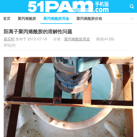
首页
聚丙烯酰胺
聚丙烯酰胺用途
聚丙烯酰胺价格
聚丙烯酰胺厂家
聚丙烯酰胺知识
聚丙烯酰胺国家标准
阳离子聚丙烯酰胺的溶解性问题
易买料
发布于 2012-07-16
分类：
聚丙烯酰胺用途
阅读(4128)
业界资讯
问答社区
评论(0)