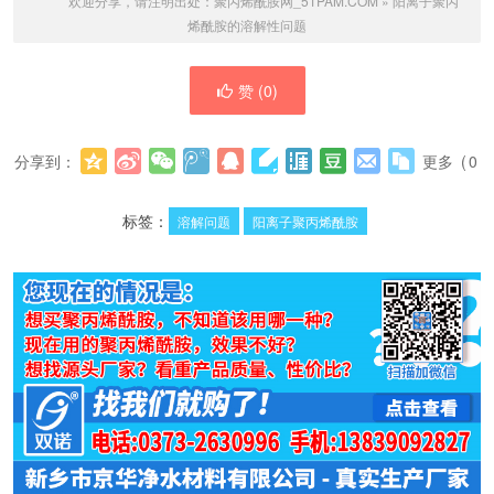
欢迎分享，请注明出处：
聚丙烯酰胺网_51PAM.COM
»
阳离子聚丙
烯酰胺的溶解性问题
赞 (
0
)
分享到：
更多
(
0
)
标签：
溶解问题
阳离子聚丙烯酰胺