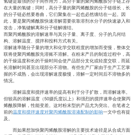
氢键是最强的分子间作用力，高分子量的聚丙烯酰胺分子链上存
在大量的氢键；同时，高分子量的聚丙烯酰胺的分子链很长，长
的分子链必然要卷曲，它们聚集在一起也必然缠结在一起。因
此，要是聚丙烯酰胺快速溶解需要依靠溶剂水分子的快速渗入和
攻击，净氢键解离和分子链解缠结。
而聚丙烯酰胺的溶解速率与其分子量、离子度、分子的几何结
构、溶解温度、搅拌和投料方式有关。
溶解速率随分子量的增大和化学交联程度的增加而变慢，整体交
联将使聚丙烯酰胺先溶账不溶解。在粉末产吕的制造过程中，高
的干燥温度和长的干燥时间会使产品部分支化或轻度交联，而延
长溶解时间甚至出现部分不溶物。有些生产厂家由于生产工艺掌
握的不成熟，会出现溶解速度极慢，溶解一定时间后不溶物多的
情况。
溶解温度和搅拌速率的提高有利于分子扩散，而溶解速率。
但较高的溶解温度（50摄氏度以上）和强烈的搅拌速率会使聚丙
烯酰胺降解，性能变差。这对粉末型的产品尤为突出。在笔者之
前的
温度和搅拌速度对聚丙烯酰胺溶液配制的影响
一文中也有提
及。
而如果想加快聚丙烯酰胺溶解的主要技术途径是从合成方面