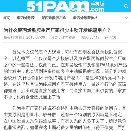
首页
聚丙烯酰胺
聚丙烯酰胺用途
聚丙烯酰胺价格
聚丙烯酰胺厂家
聚丙烯酰胺知识
聚丙烯酰胺国家标准
为什么聚丙烯酰胺生产厂家很少主动开发终端用户？
易买料
发布于 2013-07-30
分类：
业界资讯
阅读(3541)
评论(0)
业界资讯
问答社区
首先本文仅代表个人观点，可能有些朋友会认为我以偏概
全、以点概面，但仅仅是个人接触以及身在聚丙烯酰胺生产厂家
之中的一些看法，仅此而已。在开发经销商及销售PAM系列产品
的过程中，也会遇到许多终端客户主动联系的情况，部分客户就
会说到“为什么你们不开发终端用户呢？”，是这样的情况吗？不
是。在这里故且认为终端用户即直接使用方，做这个行当的应该
都知道，油田就是直接的使用方，而直接面向油田供货的厂家并
不少，也有企业因此而上了市。
作为生产厂家只能说不会特别主动去开发直接的使用方，其
主要原因是用量小、较分散。还有一个特别的原因就是不稳定，
在中国没点关系你很难成事，而有关系的人多了去了，所以竞争
也非常激烈，如果在这上面耗费大量的时间有点得不偿失。而扩