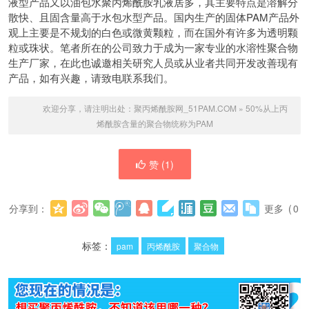
液型产品又以油包水聚丙烯酰胺乳液居多，其主要特点是溶解分
散快、且固含量高于水包水型产品。国内生产的固体PAM产品外
观上主要是不规划的白色或微黄颗粒，而在国外有许多为透明颗
粒或珠状。笔者所在的公司致力于成为一家专业的水溶性聚合物
生产厂家，在此也诚邀相关研究人员或从业者共同开发改善现有
产品，如有兴趣，请致电联系我们。
欢迎分享，请注明出处：
聚丙烯酰胺网_51PAM.COM
»
50%从上丙
烯酰胺含量的聚合物统称为PAM
赞 (
1
)
分享到：
更多
(
0
)
标签：
pam
丙烯酰胺
聚合物