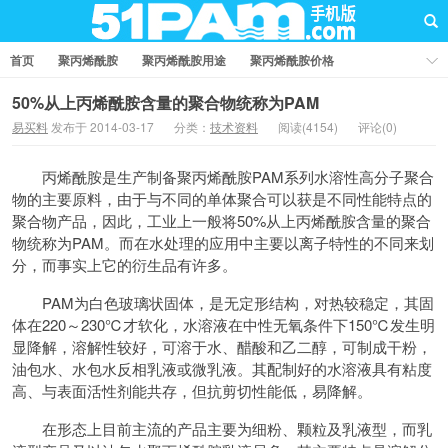
首页
聚丙烯酰胺
聚丙烯酰胺用途
聚丙烯酰胺价格
聚丙烯酰胺厂家
聚丙烯酰胺知识
聚丙烯酰胺国家标准
50%从上丙烯酰胺含量的聚合物统称为PAM
易买料
发布于 2014-03-17
分类：
技术资料
阅读(4154)
评论(0)
业界资讯
问答社区
丙烯酰胺是生产制备聚丙烯酰胺PAM系列水溶性高分子聚合
物的主要原料，由于与不同的单体聚合可以获是不同性能特点的
聚合物产品，因此，工业上一般将50%从上丙烯酰胺含量的聚合
物统称为PAM。而在水处理的应用中主要以离子特性的不同来划
分，而事实上它的衍生品有许多。
PAM为白色玻璃状固体，是无定形结构，对热较稳定，其固
体在220～230℃才软化，水溶液在中性无氧条件下150℃发生明
显降解，溶解性较好，可溶于水、醋酸和乙二醇，可制成干粉，
油包水、水包水反相乳液或微乳液。其配制好的水溶液具有粘度
高、与表面活性剂能共存，但抗剪切性能低，易降解。
在形态上目前主流的产品主要为细粉、颗粒及乳液型，而乳