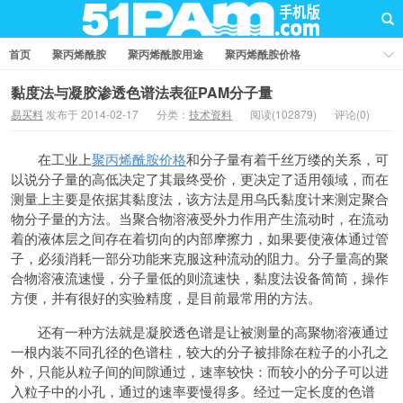
首页
聚丙烯酰胺
聚丙烯酰胺用途
聚丙烯酰胺价格
聚丙烯酰胺厂家
聚丙烯酰胺知识
聚丙烯酰胺国家标准
黏度法与凝胶渗透色谱法表征PAM分子量
易买料
发布于 2014-02-17
分类：
技术资料
阅读(102879)
评论(0)
业界资讯
问答社区
在工业上
聚丙烯酰胺价格
和分子量有着千丝万缕的关系，可
以说分子量的高低决定了其最终受价，更决定了适用领域，而在
测量上主要是依据其黏度法，该方法是用乌氏黏度计来测定聚合
物分子量的方法。当聚合物溶液受外力作用产生流动时，在流动
着的液体层之间存在着切向的内部摩擦力，如果要使液体通过管
子，必须消耗一部分功能来克服这种流动的阻力。分子量高的聚
合物溶液流速慢，分子量低的则流速快，黏度法设备简简，操作
方便，并有很好的实验精度，是目前最常用的方法。
还有一种方法就是凝胶透色谱是让被测量的高聚物溶液通过
一根内装不同孔径的色谱柱，较大的分子被排除在粒子的小孔之
外，只能从粒子间的间隙通过，速率较快：而较小的分子可以进
入粒子中的小孔，通过的速率要慢得多。经过一定长度的色谱